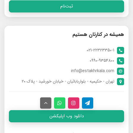
ثبت‌نام
همیشه در کنارتان هستیم
021-22323350-1
0990-9354800
info@estakhrkala.com
تهران - حکیمیه - بلواربابائیان - خیابان خورشید - پلاک ۲۰
دانلود وب اپلیکشن