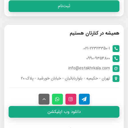
ثبت‌نام
همیشه در کنارتان هستیم
021-22323350-1
0990-9354800
info@estakhrkala.com
تهران - حکیمیه - بلواربابائیان - خیابان خورشید - پلاک ۲۰
دانلود وب اپلیکشن