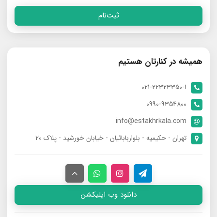
ثبت‌نام
همیشه در کنارتان هستیم
021-22323350-1
0990-9354800
info@estakhrkala.com
تهران - حکیمیه - بلواربابائیان - خیابان خورشید - پلاک ۲۰
دانلود وب اپلیکشن