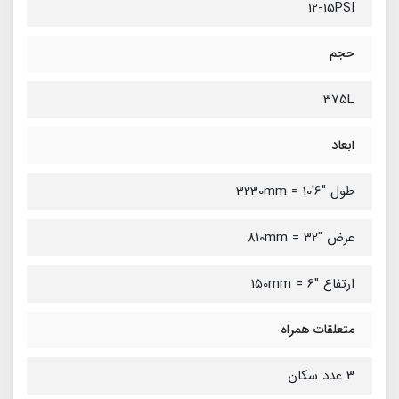
12-15PSI
حجم
375L
ابعاد
طول "6'10 = 3230mm
عرض "32 = 810mm
ارتفاع "6 = 150mm
متعلقات همراه
3 عدد سکان