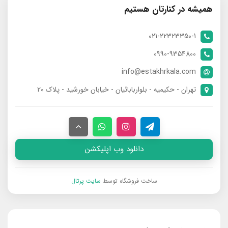
همیشه در کنارتان هستیم
021-22323350-1
0990-9354800
info@estakhrkala.com
تهران - حکیمیه - بلواربابائیان - خیابان خورشید - پلاک ۲۰
دانلود وب اپلیکشن
ساخت فروشگاه توسط
سایت پرتال