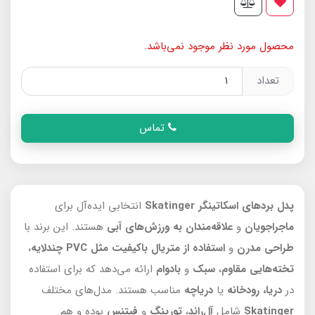
محصول مورد نظر موجود نمی‌باشد.
تعداد
تماس
پدل بردهای اسکاتینگر Skatinger
انتخابی ایده‌آل برای
ماجراجویان
و
علاقه‌مندان به ورزش‌های آبی
هستند. این برند با
طراحی مدرن
و
استفاده از متریال باکیفیت مثل PVC چندلایه
،
تخته‌هایی مقاوم
،
سبک
و
بادوام
ارائه می‌دهد که برای استفاده
در
دریا،
رودخانه
یا
دریاچه
مناسب هستند. مدل‌های مختلف
Skatinger
شامل
آل‌راند
،
تورینگ
و
فیتنس
بوده و هم