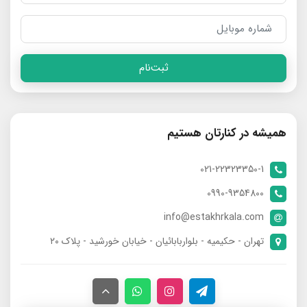
ثبت‌نام
همیشه در کنارتان هستیم
021-22323350-1
0990-9354800
info@estakhrkala.com
تهران - حکیمیه - بلواربابائیان - خیابان خورشید - پلاک ۲۰