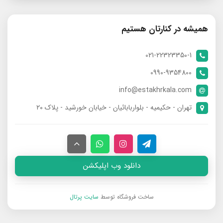
همیشه در کنارتان هستیم
021-22323350-1
0990-9354800
info@estakhrkala.com
تهران - حکیمیه - بلواربابائیان - خیابان خورشید - پلاک ۲۰
دانلود وب اپلیکشن
ساخت فروشگاه توسط
سایت پرتال