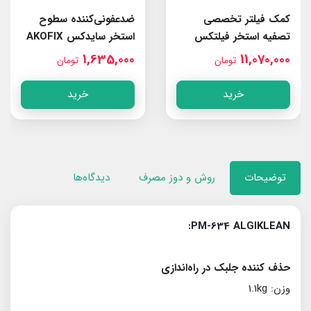
کمک‌ فیلتر تخصصی
ضدعفونی‌کننده سطوح
تصفیه استخر فیلتکس
استخر سایدکس AKOFIX
Cidex FX222
AKOFIX Filtex FX316
1,635,000
11,070,000
تومان
تومان
خرید
خرید
توضیحات
روش و دوز مصرف
دیدگاه‌ها
PM-634 ALGIKLEAN:
حذف کننده جلبک در راه‌اندازی
وزن: 1.1kg