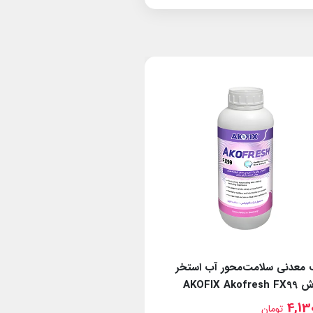
 معدنی سلامت‌محور آب استخر
شوینده سل کلرزن نمکی آک
AKOFIX Ako
Akocell Cleaner FX512
7,975,000
4,13
تومان
تومان