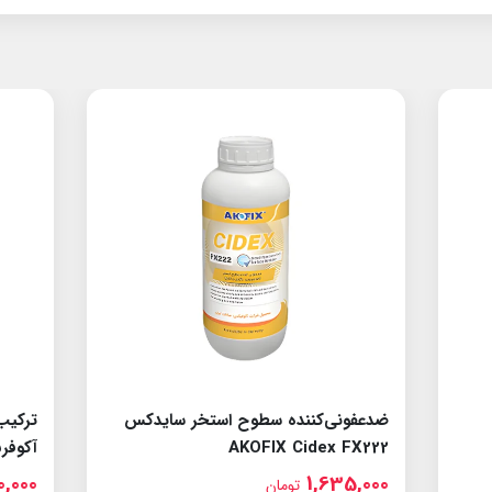
ضدعفونی‌کننده سطوح استخر سایدکس
ترکیب
AKOFIX Cidex FX222
آکوفرش fresh FX99
0,000
1,635,000
تومان