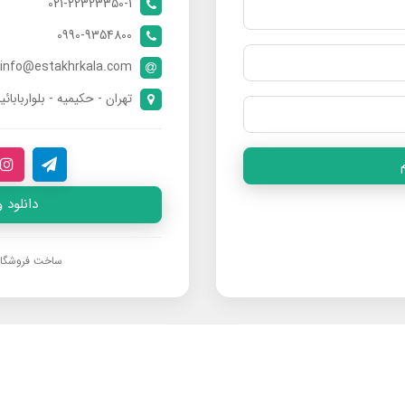
021-22323350-1
0990-9354800
info@estakhrkala.com
تهران - حکیمیه - بلواربابائی
دانلود 
ساخت فروشگا