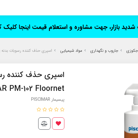
ت شدید بازار، جهت مشاوره و استعلام قیمت اینجا کلیک 
 جکوزی
جاروب و نگهداری
مواد شیمیایی
اسپری حذف کننده رسوبات بدنه پیسیمار 102 Floornet
اسپری حذف کننده رسو
R PM-102 Floornet
پیسیمار PISCIMAR