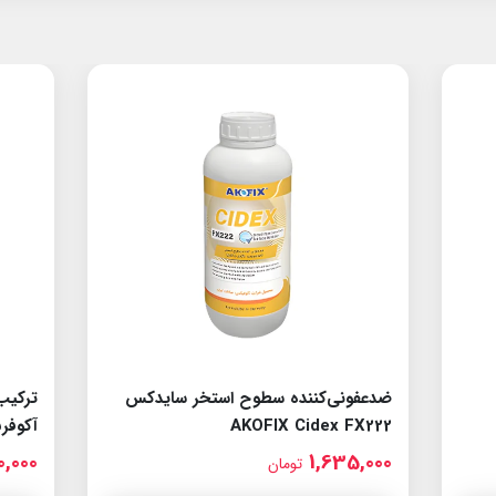
ضدعفونی‌کننده سطوح استخر سایدکس
ترکیب
AKOFIX Cidex FX222
آکوفرش fresh FX99
0,000
1,635,000
تومان