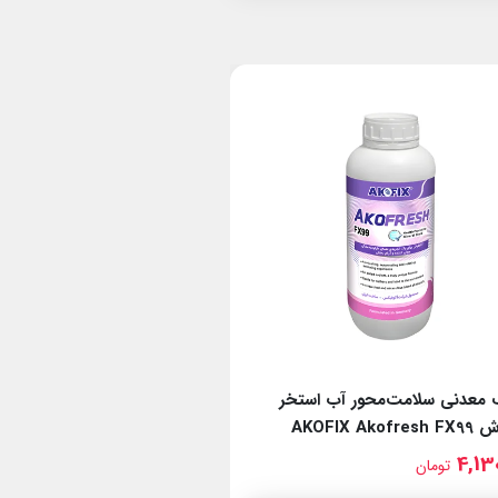
 معدنی سلامت‌محور آب استخر
شوینده سل کلرزن نمکی آک
AKOFIX Ako
Akocell Cleaner FX512
7,975,000
4,13
تومان
تومان