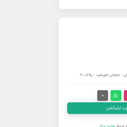
ان - خیابان خورشید - پلاک ۲۰
وب اپلیکشن
ه توسط
سایت پرتال