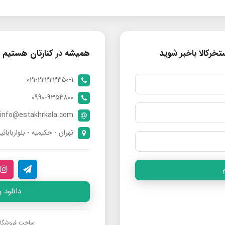
خرکالا باخبر شوید
همیشه در کنارتان هستیم
021-22323350-1
0990-9354800
info@estakhrkala.com
تهران - حکیمیه - بلواربابائی
دانلود 
ساخت فروشگا