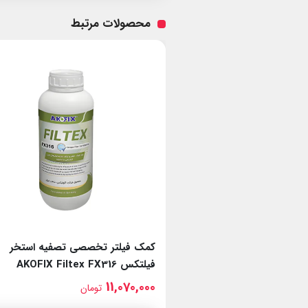
محصولات مرتبط
گهداری آب استخر اکومکس
کمک‌ فیلتر تخصصی تصفیه استخر
AKOFIX
فیلتکس AKOFIX Filtex FX316
11,070,000
ن
تومان