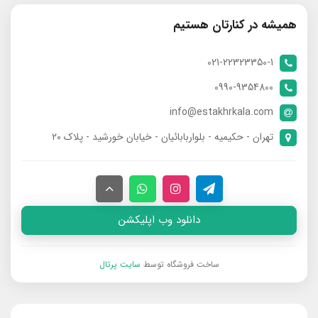
همیشه در کنارتان هستیم
021-22323350-1
0990-9354800
info@estakhrkala.com
تهران - حکیمیه - بلواربابائیان - خیابان خورشید - پلاک ۲۰
دانلود وب اپلیکشن
ساخت فروشگاه توسط
سایت پرتال