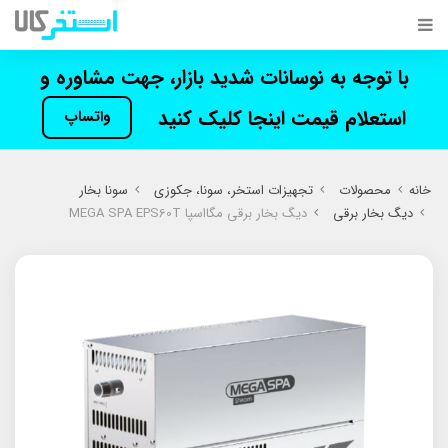
با توجه به نوسانات شدید بازار، جهت مشاوره و
استعلام قیمت اینجا کلیک کنید
واتساپ
خانه
محصولات
تجهیزات استخر، سونا، جکوزی
سونا بخار
دیگ بخار برقی
دیگ بخار برقی مگااسپا MEGA SPA EPS60T