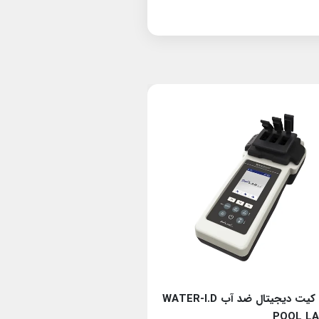
تست کیت دیجیتال ضد آب WATER-I.D
POOL LAB 1.0
POOL LA