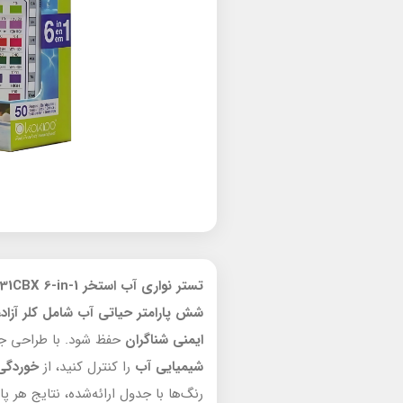
تستر نواری آب استخر Kokido TK31CBX 6-in-1
شش پارامتر حیاتی آب شامل کلر آزاد، کلر کل، pH، قلیائیت، سختی کلسیم
ایمنی شناگران
حفظ شود. با طراحی جمع
شیمیایی آب
را کنترل کنید، از
خوردگی 
رنگ‌ها با جدول ارائه‌شده، نتایج هر