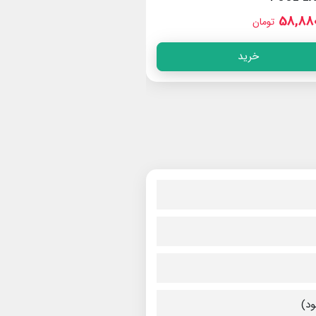
32,880,000
58,880
تومان
تومان
خرید
خرید
ود)