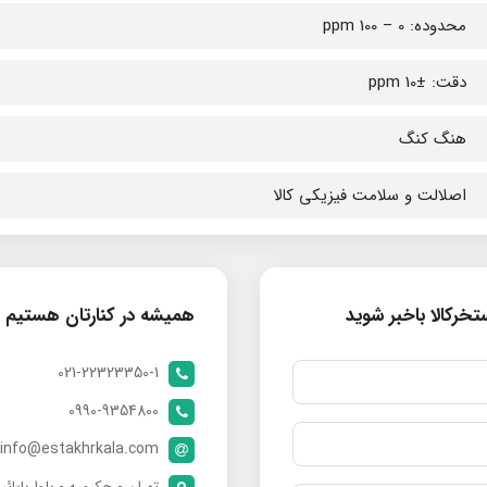
محدوده: 0 – 100 ppm
دقت: ±10 ppm
هنگ کنگ
اصلالت و سلامت فیزیکی کالا
خرکالا باخبر شوید
همیشه در کنارتان هستیم
021-22323350-1
0990-9354800
info@estakhrkala.com