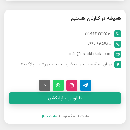
همیشه در کنارتان هستیم
021-22323350-1
0990-9354800
info@estakhrkala.com
تهران - حکیمیه - بلواربابائیان - خیابان خورشید - پلاک ۲۰
دانلود وب اپلیکشن
ساخت فروشگاه توسط
سایت پرتال