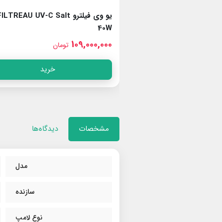
وی فیلترو FILTREAU UV-C Copper
یو وی فیلترو ILTREAU UV-C Salt
40W
109,000,000
مان
تومان
خرید
خرید
مشخصات
دیدگاه‌ها
مدل
سازنده
نوع لامپ