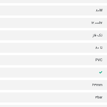
80W
12.000hr
تک فاز
تا 80
PVC
63mm
3bar