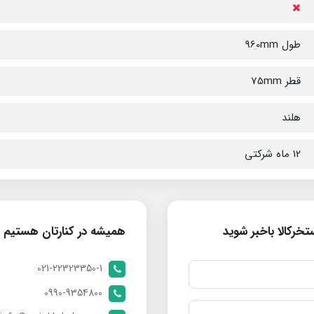
طول 960mm
قطر 75mm
هلند
12 ماه شرکتی
خرکالا باخبر شوید
همیشه در کنارتان هستیم
021-22323350-1
0990-9354800