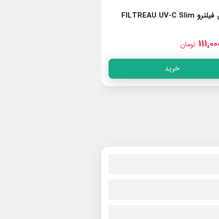
یو وی فیلترو FILTREAU UV-C Slim
یو وی فیلترو ect
120W Amalgam
257,000,000
111,00
تومان
تومان
خرید
خرید