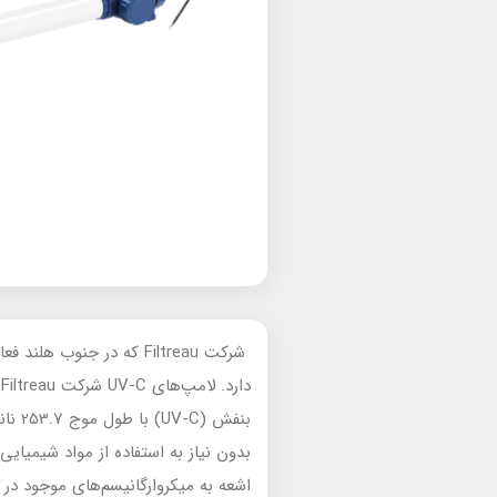
د
بنفش