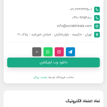
021-22323350-1
0990-9354800
info@estakhrkala.com
تهران - حکیمیه - بلواربابائیان - خیابان خورشید - پلاک ۲۰
دانلود وب اپلیکشن
ساخت فروشگاه توسط
سایت پرتال
نماد اعتماد الکترونیک