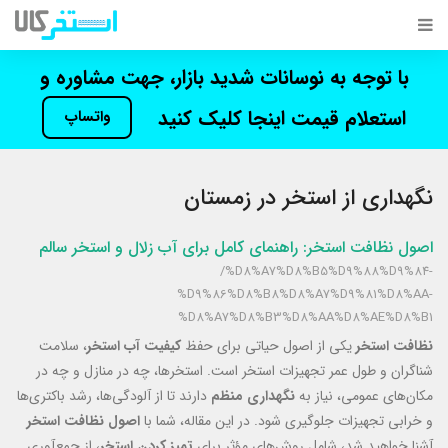
با توجه به نوسانات شدید بازار، جهت مشاوره و
استعلام قیمت اینجا کلیک کنید
واتساپ
نگهداری از استخر در زمستان
اصول نظافت استخر: راهنمای کامل برای آب زلال و استخر سالم
/%D8%A7%D8%B5%D9%88%D9%84-
%D9%86%D8%B8%D8%A7%D9%81%D8%AA-
%D8%A7%D8%B3%D8%AA%D8%AE%D8%B1
نظافت استخر
یکی از اصول حیاتی برای حفظ
کیفیت آب استخر
، سلامت
شناگران و طول عمر تجهیزات استخر است. استخرها، چه در منازل و چه در
مکان‌های عمومی، نیاز به
نگهداری منظم
دارند تا از آلودگی‌ها، رشد باکتری‌ها
و خرابی تجهیزات جلوگیری شود. در این مقاله، شما با
اصول نظافت استخر
آشنا خواهید شد، شامل روش‌های مؤثر برای
تمیز کردن استخر
، از جمع‌آوری