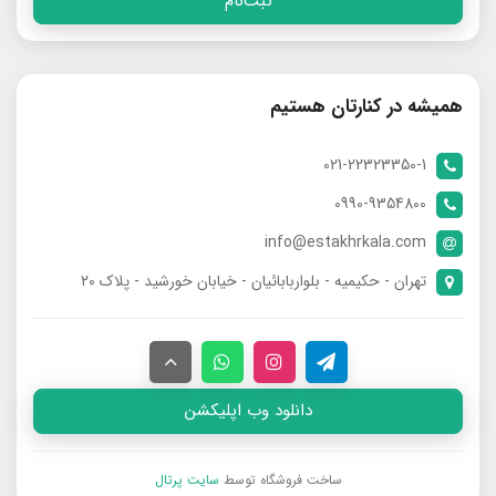
ثبت‌نام
همیشه در کنارتان هستیم
021-22323350-1
0990-9354800
info@estakhrkala.com
تهران - حکیمیه - بلواربابائیان - خیابان خورشید - پلاک ۲۰
دانلود وب اپلیکشن
ساخت فروشگاه توسط
سایت پرتال