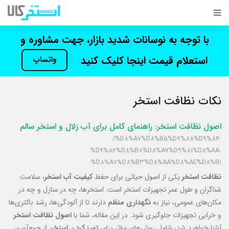
با توجه به نوسانات شدید بازار، جهت مشاوره و
استعلام قیمت اینجا کلیک کنید
واتساپ
نکات نظافت استخر
اصول نظافت استخر: راهنمای کامل برای آب زلال و استخر سالم
/%D8%A7%D8%B5%D9%88%D9%84-
%D9%86%D8%B8%D8%A7%D9%81%D8%AA-
%D8%A7%D8%B3%D8%AA%D8%AE%D8%B1
نظافت استخر
یکی از اصول حیاتی برای حفظ
کیفیت آب استخر
، سلامت
شناگران و طول عمر تجهیزات استخر است. استخرها، چه در منازل و چه در
مکان‌های عمومی، نیاز به
نگهداری منظم
دارند تا از آلودگی‌ها، رشد باکتری‌ها
و خرابی تجهیزات جلوگیری شود. در این مقاله، شما با
اصول نظافت استخر
آشنا خواهید شد، شامل روش‌های مؤثر برای
تمیز کردن استخر
، از جمع‌آوری