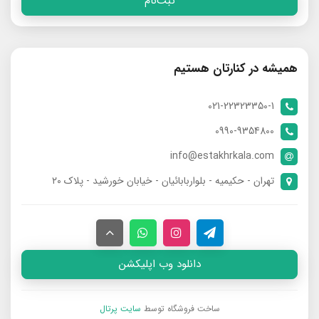
ثبت‌نام
همیشه در کنارتان هستیم
021-22323350-1
0990-9354800
info@estakhrkala.com
تهران - حکیمیه - بلواربابائیان - خیابان خورشید - پلاک ۲۰
دانلود وب اپلیکشن
ساخت فروشگاه توسط
سایت پرتال